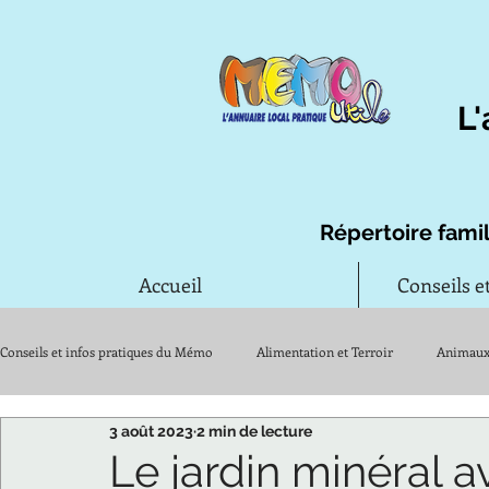
L'
Répertoire famil
Accueil
Conseils e
Conseils et infos pratiques du Mémo
Alimentation et Terroir
Animau
3 août 2023
2 min de lecture
Jardin
Maison et travaux
Santé
Remèdes d'autrefois
Le jardin minéral 