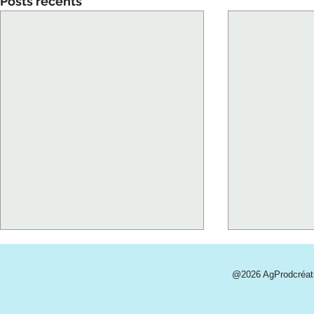
Posts récents
@2026 AgProdcréa