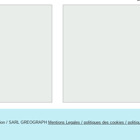
tion / SARL GREOGRAPH
Mentions Legales / politiques des cookies / politi