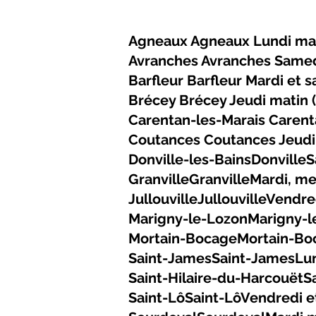
Agneaux Agneaux Lundi ma
Avranches Avranches Same
Barfleur Barfleur Mardi et
Brécey Brécey Jeudi matin 
Carentan-les-Marais Caren
Coutances Coutances Jeud
Donville-les-BainsDonvill
GranvilleGranvilleMardi, m
JullouvilleJullouvilleVend
Marigny-le-LozonMarigny-
Mortain-BocageMortain-B
Saint-JamesSaint-JamesLun
Saint-Hilaire-du-Harcouët
Saint-LôSaint-LôVendredi e