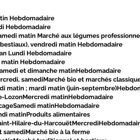
tin Hebdomadaire
di Hebdomadaire
 samedi matin Marché aux légumes professionne
(bestiaux), vendredi matin Hebdomadaire
tan Lundi Hebdomadaire
i matin Hebdomadaire
eSamedi et dimanche matinHebdomadaire
ercredi, samediMarché bio et marchés classiqu
redi matin ; mardi matin (juin-septembre)Hebd
le-LozonMercredi matinHebdomadaire
ocageSamedi matinHebdomadaire
di matinProduits alimentaires
Saint-Hilaire-du-HarcouëtMercrediHebdomadai
t samediMarché bio à la ferme