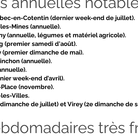
es annuelles notabl
bec-en-Cotentin (dernier week-end de juillet).
e-les-Mines (annuelle).
ny (annuelle, légumes et matériel agricole).
g (premier samedi d'août).
y (premier dimanche de mai).
inchon (annuelle).
annuelle).
nier week-end d’avril).
a-Place (novembre).
les-Villes.
r dimanche de juillet) et Virey (2e dimanche de
bdomadaires très f