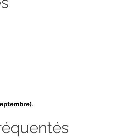
es
 septembre).
réquentés