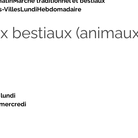
tinMarché traditionnel et bestiaux
les-VillesLundiHebdomadaire
x bestiaux (animaux
 lundi
 mercredi