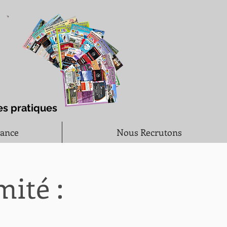
es pratiques
rance
Nous Recrutons
ité :