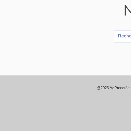
N
@2026 AgProdcréa