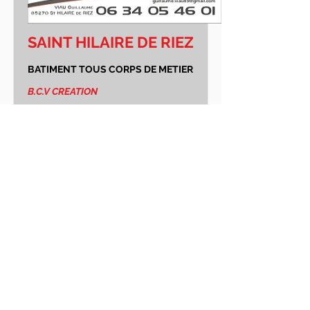
SAINT HILAIRE DE RIEZ
BATIMENT TOUS CORPS DE METIER
B.C.V CREATION
06 34 05 46 01
CARRELAGE - FAÏENCE - DALLAGE -
PAVAGE - RESINE - CHAPE FLUIDE
SAINT GILLES CROIX DE
VIE - GIVRAND - LE
FENOUILLER - NOTRE
DAME DE RIEZ - ST
HILAIRE DE RIEZ