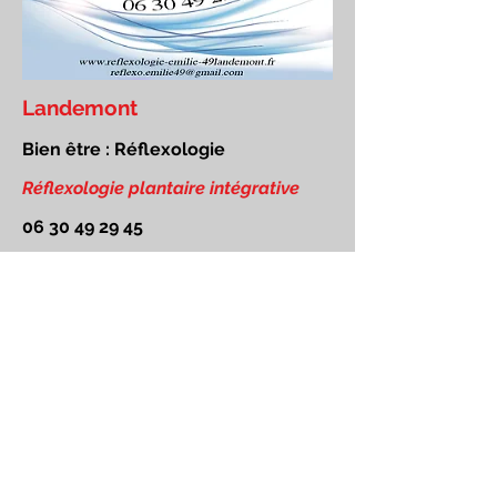
Landemont
Bien être : Réflexologie
Réflexologie plantaire intégrative
06 30 49 29 45
Réflexologie plantaire intégrative
Orée d'Anjou et ses Environs
Nouvelle recherche :