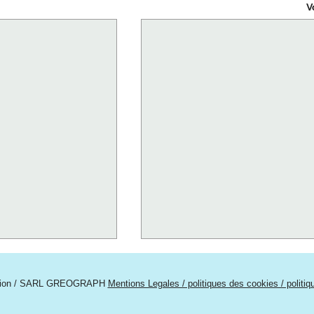
V
tion / SARL GREOGRAPH
Mentions Legales / politiques des cookies / politi