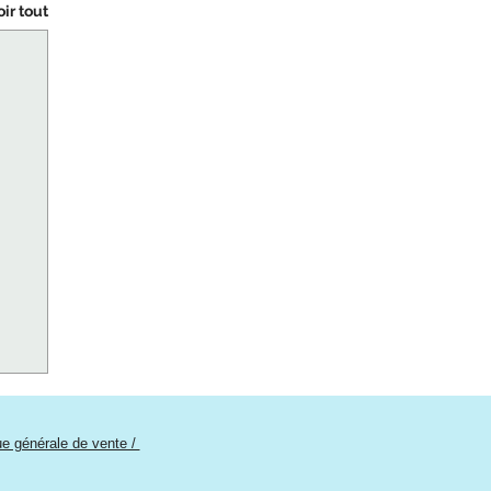
oir tout
que générale de vente /