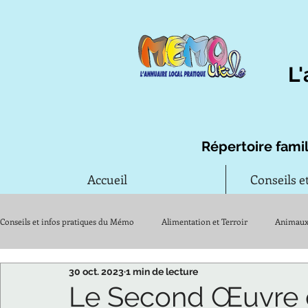
L'
Répertoire famil
Accueil
Conseils e
Conseils et infos pratiques du Mémo
Alimentation et Terroir
Animau
30 oct. 2023
1 min de lecture
Jardin
Maison et travaux
Santé
Remèdes d'autrefois
Le Second Œuvre c