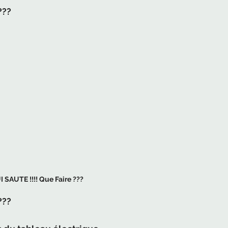
???
AUTE !!!! Que Faire ??? 
?? 