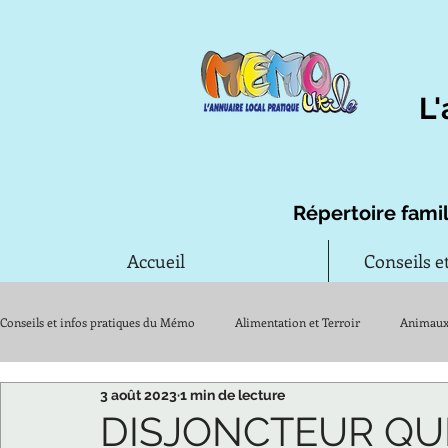
L'
Répertoire famil
Accueil
Conseils e
Conseils et infos pratiques du Mémo
Alimentation et Terroir
Animau
3 août 2023
1 min de lecture
Jardin
Maison et travaux
Santé
Remèdes d'autrefois
DISJONCTEUR QUI