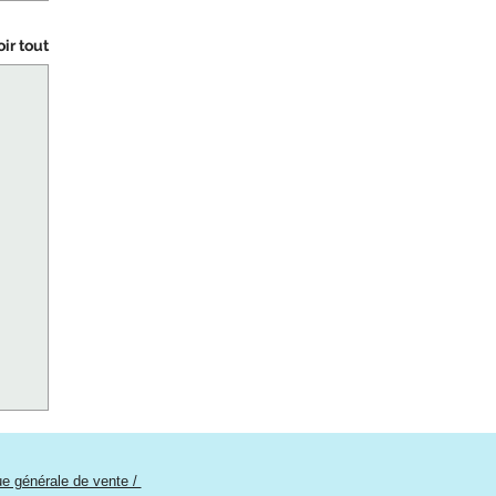
oir tout
que générale de vente /