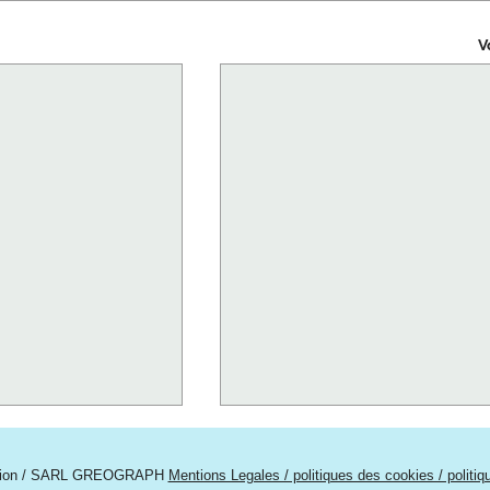
V
tion / SARL GREOGRAPH
Mentions Legales / politiques des cookies / politi